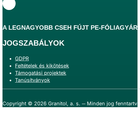
A
LEGNAGYOBB
CSEH FÚJT PE-FÓLIAGYÁR
JOGSZABÁLYOK
GDPR
Feltételek és kikötések
Támogatási projektek
Tanúsítványok
Copyright © 2026
Granitol, a. s.
─ Minden jog fenntartva