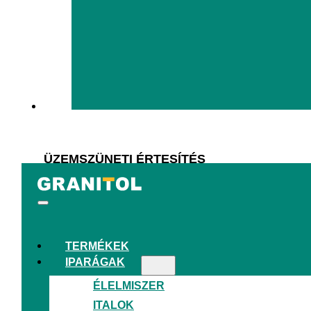
ÜZEMSZÜNETI ÉRTESÍTÉS
augusztus 1, 2026
TERMÉKEK
IPARÁGAK
ÉLELMISZER
ITALOK