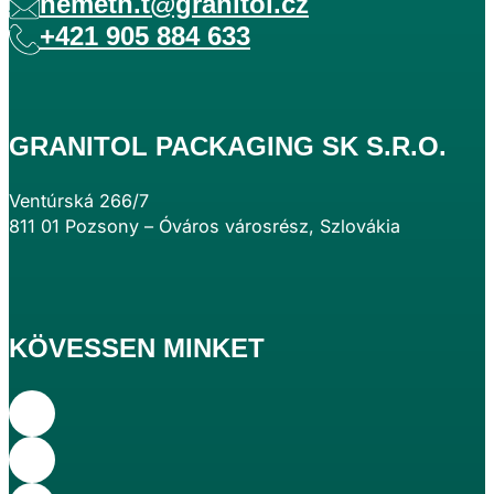
nemeth.t@granitol.cz
+421 905 884 633
GRANITOL PACKAGING SK S.R.O.
Ventúrská 266/7
811 01 Pozsony – Óváros városrész, Szlovákia
KÖVESSEN MINKET