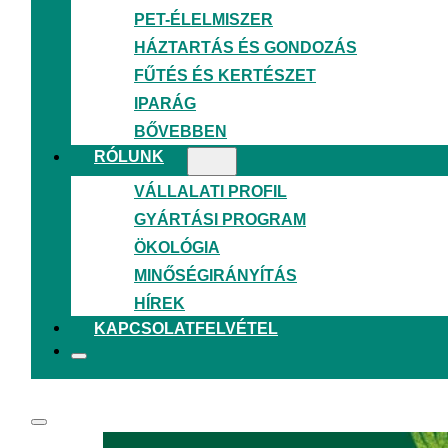
PET-ÉLELMISZER
HÁZTARTÁS ÉS GONDOZÁS
FŰTÉS ÉS KERTÉSZET
IPARÁG
BŐVEBBEN
RÓLUNK
VÁLLALATI PROFIL
GYÁRTÁSI PROGRAM
ÖKOLÓGIA
MINŐSÉGIRÁNYÍTÁS
HÍREK
TAGJAI VAGYUNK A GYÁRTÓIPARI SZÖVE
KAPCSOLATFELVÉTEL
július 2, 2026