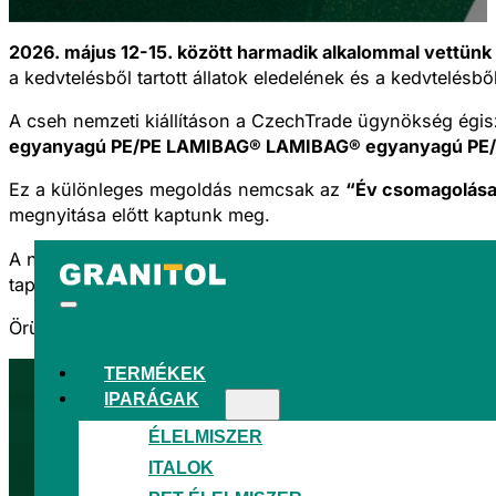
2026. május 12-15. között harmadik alkalommal vettünk 
a kedvtelésből tartott állatok eledelének és a kedvtelésbő
A cseh nemzeti kiállításon a CzechTrade ügynökség égisze
egyanyagú PE/PE LAMIBAG® LAMIBAG® egyanyagú PE/P
Ez a különleges megoldás nemcsak az
“Év csomagolás
megnyitása előtt kaptunk meg.
A négy nap alatt számos üzleti partnerrel, ügyféllel és 
tapasztalatait, és megvitatta az állateledel szegmens fe
Örülünk az új termékeink és projektjeink iránti érdeklőd
TERMÉKEK
IPARÁGAK
ÉLELMISZER
ITALOK