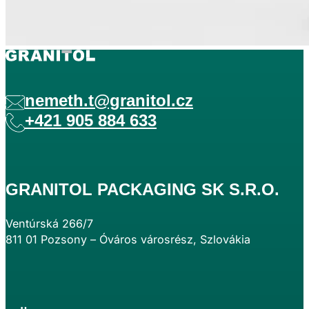
nemeth.t@granitol.cz
+421 905 884 633
GRANITOL PACKAGING SK S.R.O.
Ventúrská 266/7
811 01 Pozsony – Óváros városrész, Szlovákia