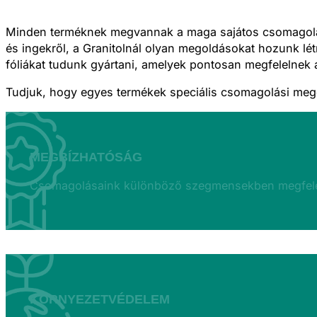
Minden terméknek megvannak a maga sajátos csomagolás
és ingekről, a Granitolnál olyan megoldásokat hozunk lét
fóliákat tudunk gyártani, amelyek pontosan megfelelnek
Tudjuk, hogy egyes termékek speciális csomagolási megol
MEGBÍZHATÓSÁG
Csomagolásaink különböző szegmensekben megfeleln
KÖRNYEZETVÉDELEM