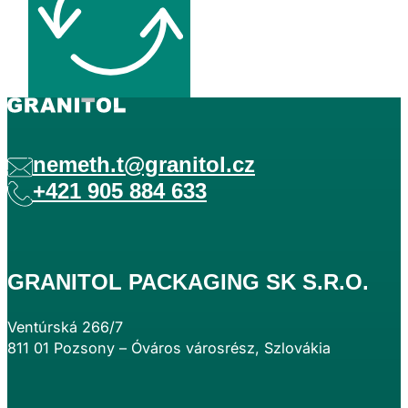
nemeth.t@granitol.cz
+421 905 884 633
GRANITOL PACKAGING SK S.R.O.
Ventúrská 266/7
811 01 Pozsony – Óváros városrész, Szlovákia