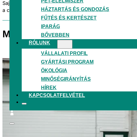
PET-ÉLELMISZER
Saját gyártású PIR és PCR regranulátumból 100%-ban újr
HÁZTARTÁS ÉS GONDOZÁS
a csomagolóipar környezeti lábnyomának csökkentéséhe
FŰTÉS ÉS KERTÉSZET
IPARÁG
MINDEN ÁGAZATBAN
BŐVEBBEN
RÓLUNK
VÁLLALATI PROFIL
GYÁRTÁSI PROGRAM
ÖKOLÓGIA
MINŐSÉGIRÁNYÍTÁS
HÍREK
KAPCSOLATFELVÉTEL