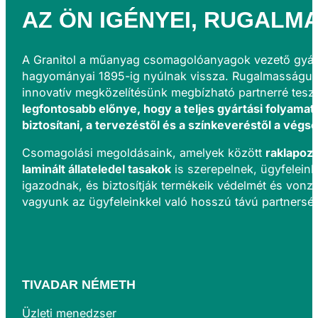
AZ ÖN IGÉNYEI,
RUGALM
A Granitol a műanyag csomagolóanyagok vezető gyár
hagyományai 1895-ig nyúlnak vissza. Rugalmasságu
innovatív megközelítésünk megbízható partnerré tesz
legfontosabb előnye, hogy a teljes gyártási folyamato
biztosítani, a tervezéstől és a színkeveréstől a végs
Csomagolási megoldásaink, amelyek között
raklapozó
laminált állateledel tasakok
is szerepelnek, ügyfeleink
igazodnak, és biztosítják termékeik védelmét és vonzer
vagyunk az ügyfeleinkkel való hosszú távú partnerség
TIVADAR NÉMETH
Üzleti menedzser