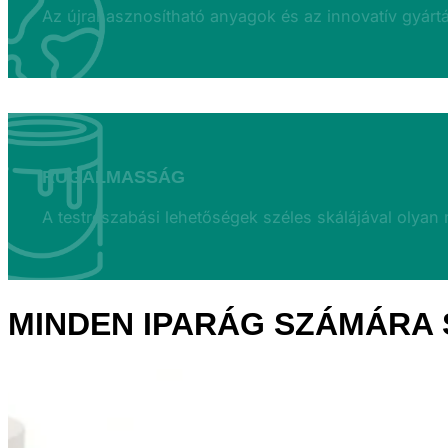
Az újrahasznosítható anyagok és az innovatív gyártá
RUGALMASSÁG
A testreszabási lehetőségek széles skálájával olyan
MINDEN IPARÁG SZÁMÁRA