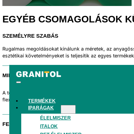
EGYÉB CSOMAGOLÁSOK
K
SZEMÉLYRE SZABÁS
Rugalmas megoldásokat kínálunk a méretek, az anyagössz
esztétikai követelményeket is teljesítik az egyes terméke
MINDEN EGY FEDÉL ALATT
A teljes folyamat egyetlen gyártóüzemben zajlik. Ez a me
flexo-nyomtatást, hogy a csomagolás ne csak védje a m
TERMÉKEK
IPARÁGAK
ÉLELMISZER
FENNTARTHATÓSÁG
ITALOK