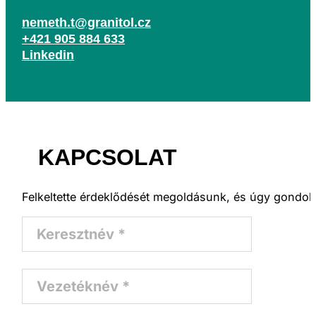
nemeth.t@granitol.cz
+421 905 884 633
Linkedin
KAPCSOLAT
Felkeltette érdeklődését megoldásunk, és úgy gondol