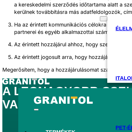
a kereskedelmi szerződés időtartama alatt a szer
kerülnek továbbításra más adatfeldolgozók, cím
TERMÉKEK
IPARÁGAK
Ha az érintett kommunikációs célokra telefonsz
ÉLEL
partnerei és egyéb alkalmazottai számára tört
Az érintett hozzájárul ahhoz, hogy személyes ada
Az érintett jogosult arra, hogy hozzájárulását bá
Megerősítem, hogy a hozzájárulásomat szabadon adt
ITALO
A
LEGNAGYOBB
CSEH
VAGYUNK,
TÖBB MINT
PET-É
TERMÉKEK