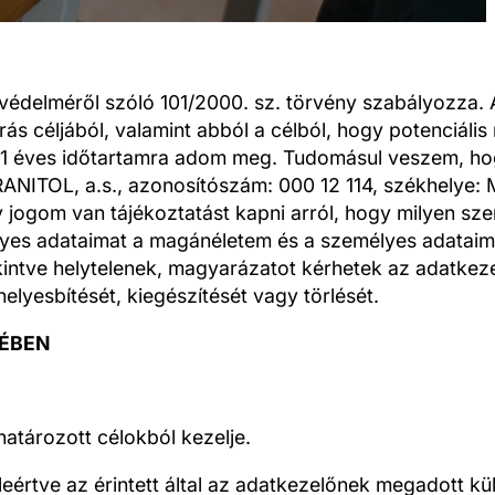
édelméről szóló 101/2000. sz. törvény szabályozza. 
 céljából, valamint abból a célból, hogy potenciális
tt 1 éves időtartamra adom meg. Tudomásul veszem, h
NITOL, a.s., azonosítószám: 000 12 114, székhelye:
gy jogom van tájékoztatást kapni arról, hogy milyen s
lyes adataimat a magánéletem és a személyes adataim 
intve helytelenek, magyarázatot kérhetek az adatkez
lyesbítését, kiegészítését vagy törlését.
TÉBEN
határozott célokból kezelje.
leértve az érintett által az adatkezelőnek megadott kü