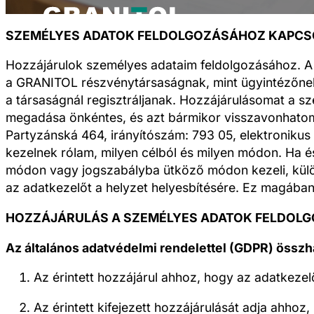
SZEMÉLYES ADATOK FELDOLGOZÁSÁHOZ KAPCSOLÓD
Hozzájárulok személyes adataim feldolgozásához. A 
a GRANITOL részvénytársaságnak, mint ügyintézőnek a
a társaságnál regisztráljanak. Hozzájárulásomat a
megadása önkéntes, és azt bármikor visszavonhatom
Partyzánská 464, irányítószám: 793 05, elektronikus 
kezelnek rólam, milyen célból és milyen módon. Ha 
módon vagy jogszabályba ütköző módon kezeli, külön
az adatkezelőt a helyzet helyesbítésére. Ez magában 
HOZZÁJÁRULÁS A SZEMÉLYES ADATOK FELDOLGO
Az általános adatvédelmi rendelettel (GDPR) össz
Az érintett hozzájárul ahhoz, hogy az adatkezel
Az érintett kifejezett hozzájárulását adja ahhoz