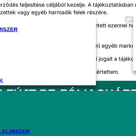
ződés teljesítése céljából kezelje. A tájékoztatásban 
zettek vagy egyéb harmadik felek részére.
RÓLUNK
ámot vagy e-mail címet használ, az érintett ezennel h
MISZER
énő továbbításával összefüggésben.
tait (név, cím, telefonszám, e-mail cím) egyéb marketi
rmikor visszavonja. Az érintett további jogait a tájéko
am meg, és hogy a tájékoztatást megértettem.
K
 FÚJT PE-FÓLIAGYÁR
 130 ÉVE
A PIACON.
LELMISZER