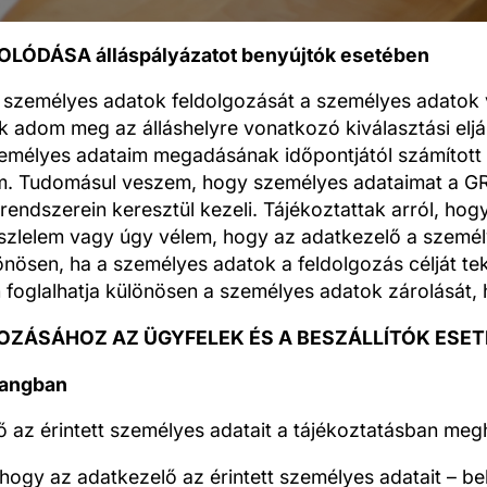
ÁSA álláspályázatot benyújtók esetében
személyes adatok feldolgozását a személyes adatok v
dom meg az álláshelyre vonatkozó kiválasztási eljárás
 személyes adataim megadásának időpontjától számíto
. Tudomásul veszem, hogy személyes adataimat a GRA
rendszerein keresztül kezeli. Tájékoztattak arról, ho
észlelem vagy úgy vélem, hogy az adatkezelő a szemé
ösen, ha a személyes adatok a feldolgozás célját tek
foglalhatja különösen a személyes adatok zárolását, he
ZÁSÁHOZ AZ ÜGYFELEK ÉS A BESZÁLLÍTÓK ESE
hangban
ő az érintett személyes adatait a tájékoztatásban meg
, hogy az adatkezelő az érintett személyes adatait – be