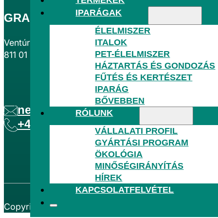
IPARÁGAK
GRANITOL PACKAGING SK S.R.O.
ÉLELMISZER
ITALOK
Ventúrská 266/7
PET-ÉLELMISZER
811 01 Pozsony – Óváros városrész, Szlovákia
HÁZTARTÁS ÉS GONDOZÁS
HÁZT
FŰTÉS ÉS KERTÉSZET
IPARÁG
BŐVEBBEN
nemeth.t@granitol.cz
RÓLUNK
+421 905 884 633
VÁLLALATI PROFIL
GYÁRTÁSI PROGRAM
ÖKOLÓGIA
FŰTÉS
MINŐSÉGIRÁNYÍTÁS
HÍREK
KAPCSOLATFELVÉTEL
Copyright © 2026
Granitol, a. s.
─ Minden jog fennta