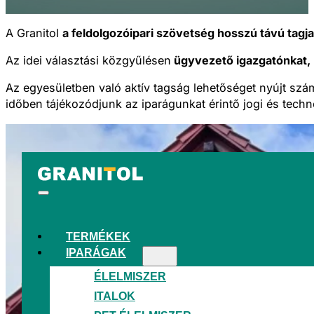
A Granitol
a feldolgozóipari szövetség hosszú távú tagj
Az idei választási közgyűlésen
ügyvezető igazgatónkat, I
Az egyesületben való aktív tagság lehetőséget nyújt szám
időben tájékozódjunk az iparágunkat érintő jogi és techno
TERMÉKEK
IPARÁGAK
ÉLELMISZER
ITALOK