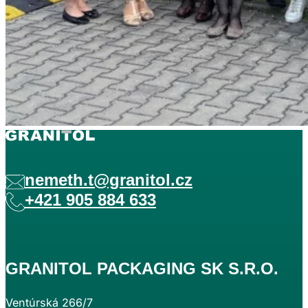
nemeth.t@granitol.cz
+421 905 884 633
GRANITOL PACKAGING SK S.R.O.
Ventúrská 266/7