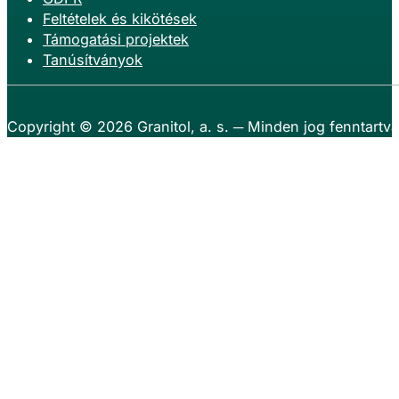
Feltételek és kikötések
Támogatási projektek
Tanúsítványok
Copyright © 2026
Granitol, a. s.
─ Minden jog fenntartva