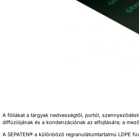
A fóliákat a tárgyak nedvességtől, portól, szennyeződést
diffúziójának és a kondenzációnak az elfojtására; a mez
A
SEPATEN®
a különböző regranulátumtartalmú LDPE fúvot