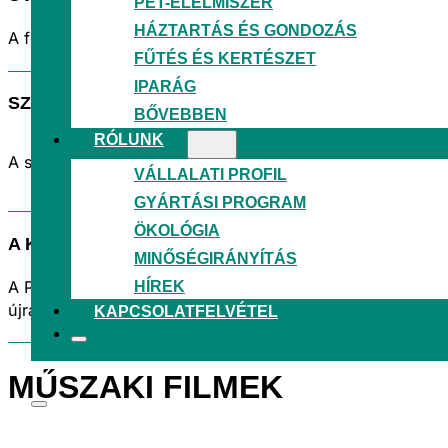
PET-ÉLELMISZER
HÁZTARTÁS ÉS GONDOZÁS
A fóliák akár 48 hónapig UV-stabilizáltak. Ideálisak külté
FŰTÉS ÉS KERTÉSZET
IPARÁG
SZEMÉLYRE SZABOTT MEGOLDÁSOK
BŐVEBBEN
RÓLUNK
A személyre szabott gyártás azt jelenti, hogy a méretek, 
VÁLLALATI PROFIL
GYÁRTÁSI PROGRAM
ÖKOLÓGIA
A KÖRNYEZETBARÁT VÁLASZTÁS
MINŐSÉGIRÁNYÍTÁS
HÍREK
A PIR és PCR regranulátum használatának lehetősége elő
újrahasznosítható.
KAPCSOLATFELVÉTEL
MŰSZAKI FILMEK