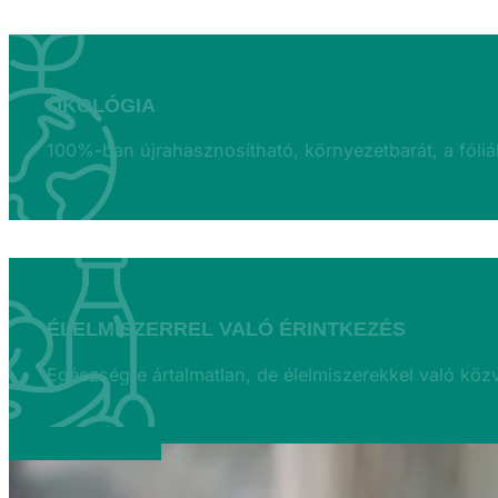
ÖKOLÓGIA
100%-ban újrahasznosítható, környezetbarát, a fóliá
ÉLELMISZERREL VALÓ ÉRINTKEZÉS
Egészségre ártalmatlan, de élelmiszerekkel való köz