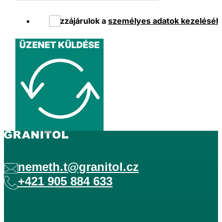
Hozzájárulok a
személyes adatok kezeléséh
ÜZENET KÜLDÉSE
nemeth.t@granitol.cz
+421 905 884 633