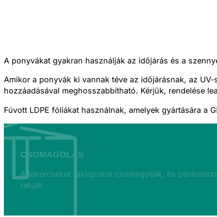
A ponyvákat gyakran használják az időjárás és a szenn
Amikor a ponyvák ki vannak téve az időjárásnak, az UV-
hozzáadásával meghosszabbítható. Kérjük, rendelése lea
Fúvott LDPE fóliákat használnak, amelyek gyártására
a 
CSOMAGOLÁS
A tekercseket raklapokra csomagolják, és pántolósza
rakják.