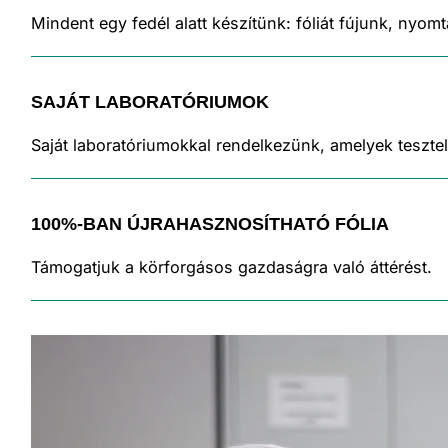
Mindent egy fedél alatt készítünk: fóliát fújunk, nyo
SAJÁT LABORATÓRIUMOK
Saját laboratóriumokkal rendelkezünk, amelyek teszte
100%-BAN ÚJRAHASZNOSÍTHATÓ FÓLIA
Támogatjuk a körforgásos gazdaságra való áttérést.