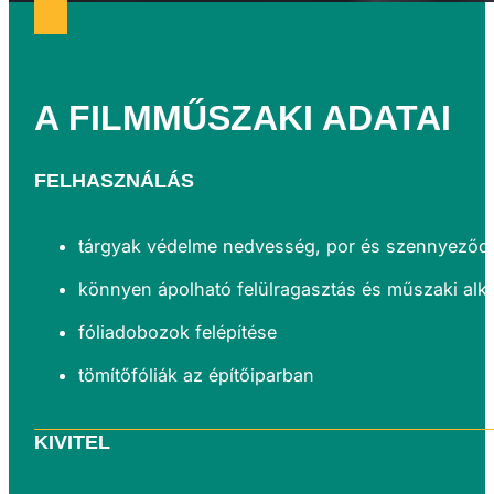
A
FILM
MŰSZAKI
ADATAI
FELHASZNÁLÁS
tárgyak védelme nedvesség, por és szennyeződé
könnyen ápolható felülragasztás és műszaki alk
fóliadobozok felépítése
tömítőfóliák az építőiparban
KIVITEL