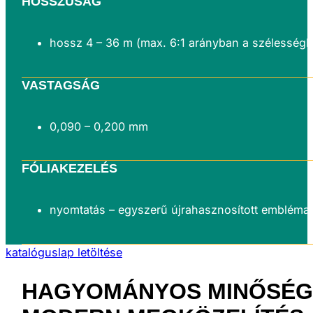
HOSSZÚSÁG
hossz 4 – 36 m (max. 6:1 arányban a szélességh
VASTAGSÁG
0,090 – 0,200 mm
FÓLIAKEZELÉS
nyomtatás – egyszerű újrahasznosított embléma
katalóguslap letöltése
HAGYOMÁNYOS MINŐSÉG