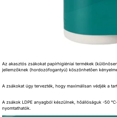
Az akasztós zsákokat papírhigiéniai termékek (különöse
jellemzőknek (hordozófogantyú) köszönhetően kényelmes
A zsákokat úgy tervezték, hogy maximálisan védjék a tar
A zsákok LDPE anyagból készülnek, hőállóságuk -50 °C-t
nyomtathatók.