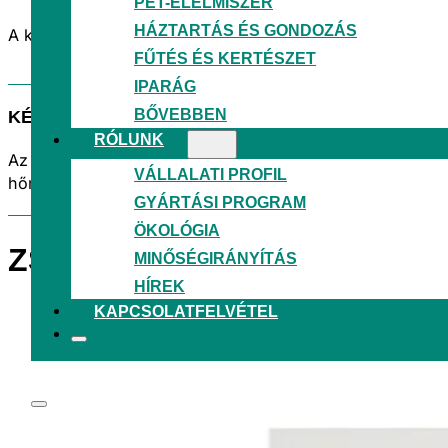
PET-ÉLELMISZER
HÁZTARTÁS ÉS GONDOZÁS
A körforgásos gazdaság támogatása érdekében saját fejl
FŰTÉS ÉS KERTÉSZET
IPARÁG
BŐVEBBEN
KÉNYELEM ÉS FUNKCIONALITÁS
RÓLUNK
Az akasztónyílások és a hordozófogantyú kényelmessé tes
VÁLLALATI PROFIL
hőmérsékletnek, valamint a szokásos vegyi anyagoknak.
GYÁRTÁSI PROGRAM
ÖKOLÓGIA
ZSÁKOK AKASZTÓS LYUK
MINŐSÉGIRÁNYÍTÁS
HÍREK
KAPCSOLATFELVÉTEL