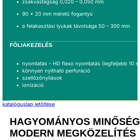
zsákvastagság 0,020 – 0,050 mm
90 × 20 mm méretű fogantyú
a felakasztási lyukak távolsága 50 – 300 mm
FÓLIAKEZELÉS
nyomtatás – HD flexo nyomtatás (legfeljebb 10 s
könnyen nyitható perforáció
szellőzőnyílások
ionizáció
katalóguslap letöltése
HAGYOMÁNYOS MINŐSÉG
MODERN
MEGKÖZELÍTÉS