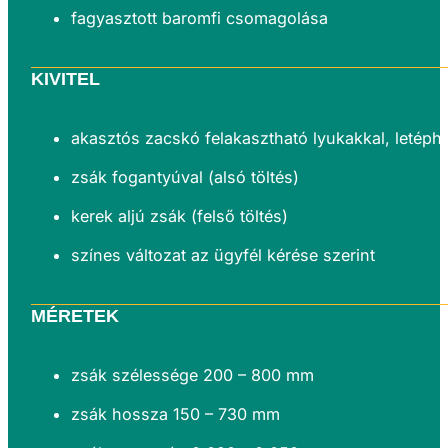
fagyasztott baromfi csomagolása
KIVITEL
akasztós zacskó felakasztható lyukakkal, letéphe
zsák fogantyúval (alsó töltés)
kerek aljú zsák (felső töltés)
színes változat az ügyfél kérése szerint
MÉRETEK
zsák szélessége 200 – 800 mm
zsák hossza 150 – 730 mm