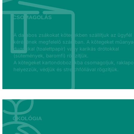
CSOMAGOLÁS
A darabos zsákokat kötegekben szállítjuk az ügyfél
kérésének megfelelő számban. A kötegeket műanya
dugókkal (toalettpapír) vagy karikás drótokkal
(sütemények, baromfi) rögzítjük.
A kötegeket kartondobozokba csomagoljuk, raklapo
helyezzük, védjük és stretchfóliával rögzítjük.
ÖKOLÓGIA