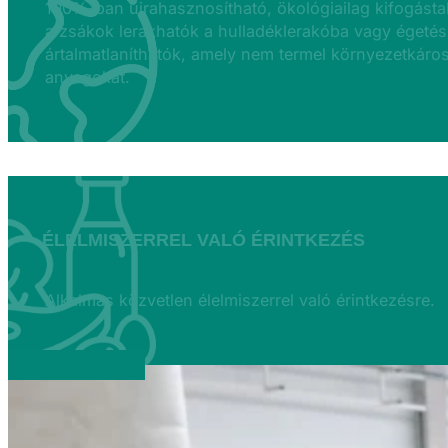
100%-ban újrahasznosítható, ökológiailag kifogásta
a zsákok lerakhatók a hulladéklerakóba vagy égetés
ártalmatlaníthatók, amely nem termel környezetkáros
anyagokat.
ÉLELMISZERREL VALÓ ÉRINTKEZÉS
Alkalmas közvetlen élelmiszerrel való érintkezésre.