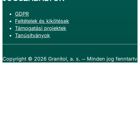
GDPR
Feltételek és kikötések
Támogatási projektek
Tanúsítványok
Copyright © 2026
Granitol, a. s.
─ Minden jog fenntartva