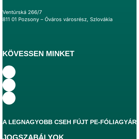
Ventúrská 266/7
811 01 Pozsony – Óváros városrész, Szlovákia
KÖVESSEN MINKET
A
LEGNAGYOBB
CSEH FÚJT PE-FÓLIAGYÁR
JOGSZABÁLYOK