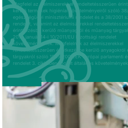
Megfelel az élelmiszerekkel rendeltetésszerűen éri
kerülő termékek higiéniai követelményeiről szóló 38
egészségügyi minisztériumi rendelet és a 38/2001 s
rendelet, valamint az élelmiszerekkel rendeltetéssze
érintkezésbe kerülő műanyagról és műanyag tárgyak
2011. január 14-i 10/2011/EU bizottsági rendelet
követelményeinek. Megfelelnek az élelmiszerekkel
rendeltetésszerűen érintkezésbe kerülő anyagokról 
tárgyakról szóló 1935/2004/EK európai parlamenti é
rendelet 3. cikkében foglalt általános követelménye