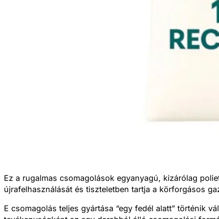
Ez a rugalmas csomagolások egyanyagú, kizárólag polieti
újrafelhasználását és tiszteletben tartja a körforgásos ga
E csomagolás teljes gyártása “egy fedél alatt” történik vá