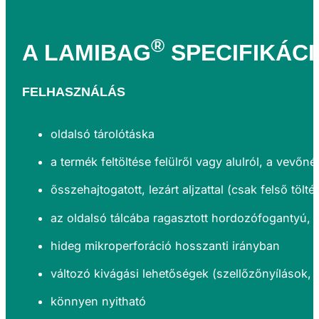
®
A
LAMIBAG
SPECIFIKÁCI
FELHASZNÁLÁS
oldalsó tárolótáska
a termék feltöltése felülről vagy alulról, a vevőn
ő
sszehajtogatott, lezárt aljzattal (csak felső tölt
az oldalsó tálcába ragasztott hordozófogantyú, 
hideg mikroperforáció hosszanti irányban
változó kivágási lehetőségek (szellőzőnyílások, l
könnyen nyitható