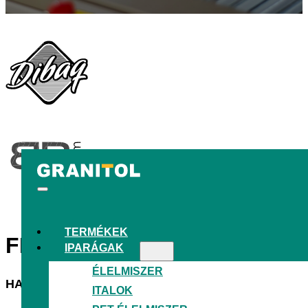
TERMÉKEK
FENNTARTHATÓ ÉS
FUNKC
IPARÁGAK
ÉLELMISZER
HATÉKONY GYÁRTÁS
ITALOK