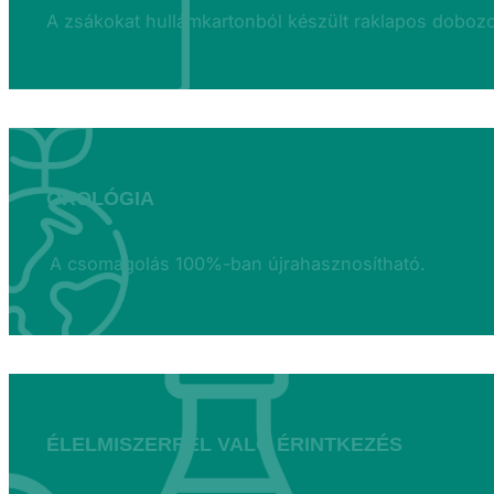
A zsákokat hullámkartonból készült raklapos dobozo
ÖKOLÓGIA
A csomagolás 100%-ban újrahasznosítható.
ÉLELMISZERREL VALÓ ÉRINTKEZÉS