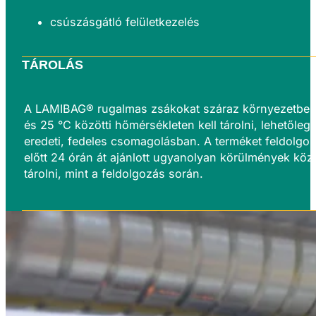
csúszásgátló felületkezelés
TÁROLÁS
A LAMIBAG®
rugalmas zsákokat száraz környezetben
és 25 °C közötti hőmérsékleten kell tárolni, lehetőleg 
eredeti, fedeles csomagolásban. A terméket feldolgo
előtt 24 órán át ajánlott ugyanolyan körülmények köz
tárolni, mint a feldolgozás során.