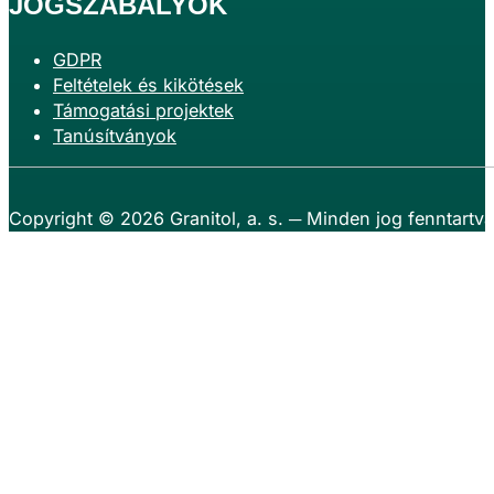
JOGSZABÁLYOK
GDPR
Feltételek és kikötések
Támogatási projektek
Tanúsítványok
Copyright © 2026
Granitol, a. s.
─ Minden jog fenntartva