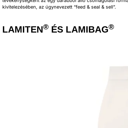
tevékenységként az egy darabból álló csomagolási formát
kivitelezésében, az úgynevezett “feed & seal & sell”.
®
®
LAMITEN
ÉS LAMIBAG