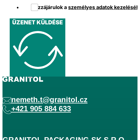
Hozzájárulok a
személyes adatok kezeléséh
ÜZENET KÜLDÉSE
nemeth.t@granitol.cz
+421 905 884 633
GRANITOL PACKAGING SK S.R.O.