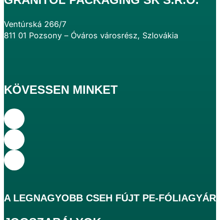
Ventúrská 266/7
811 01 Pozsony – Óváros városrész, Szlovákia
KÖVESSEN MINKET
A
LEGNAGYOBB
CSEH FÚJT PE-FÓLIAGYÁR