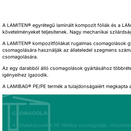
A LAMITEN®
egyrétegű
laminált kompozit fóliák és a
LA
követelményeket teljesítenek. Nagy mechanikai szilárdság
A LAMITEN®
kompozit
fóliákat
rugalmas csomagolások g
csomagolására használják az állateledel szegmens számá
csomagolására.
Az egy darabból álló csomagolások gyártásához többréteg
igényeihez igazodik.
A LAMIBAG® PE/PE termék a tulajdonságaiért megkapta 
CSOMAGOLÁS
A fóliatekercseket PE-fóliába csomagolják, vízszintes