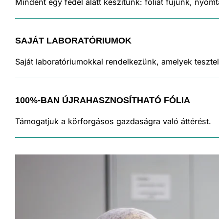
Mindent egy fedél alatt készítünk: fóliát fújunk, nyo
SAJÁT LABORATÓRIUMOK
Saját laboratóriumokkal rendelkezünk, amelyek teszte
100%-BAN ÚJRAHASZNOSÍTHATÓ FÓLIA
Támogatjuk a körforgásos gazdaságra való áttérést.