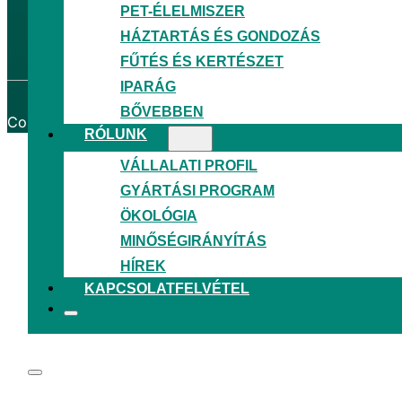
PET-ÉLELMISZER
Feltételek és kikötések
Támogatási projektek
HÁZTARTÁS ÉS GONDOZÁS
Tanúsítványok
FŰTÉS ÉS KERTÉSZET
IPARÁG
BŐVEBBEN
Copyright © 2026
Granitol, a. s.
─ Minden jog fenntartva
RÓLUNK
VÁLLALATI PROFIL
GYÁRTÁSI PROGRAM
ÖKOLÓGIA
MINŐSÉGIRÁNYÍTÁS
HÍREK
KAPCSOLATFELVÉTEL