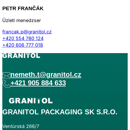
PETR FRANČÁK
Üzleti menedzser
francak.p@granitol.cz
+420 554 780 124
+420 606 777 018
nemeth.t@granitol.cz
+421 905 884 633
GRANITOL PACKAGING SK S.R.O.
Ventúrská 266/7