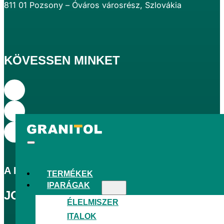
811 01 Pozsony – Óváros városrész, Szlovákia
KÖVESSEN MINKET
A
LEGNAGYOBB
CSEH FÚJT PE-FÓLIAGYÁR
TERMÉKEK
IPARÁGAK
JOGSZABÁLYOK
ÉLELMISZER
ITALOK
GDPR