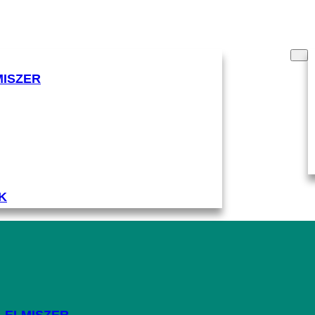
RÓLUNK
MISZER
K