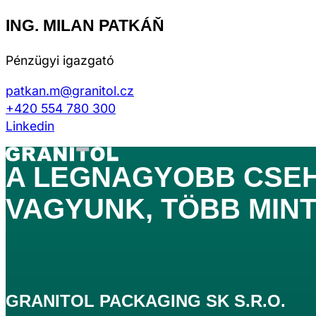
ING. MILAN PATKÁŇ
Pénzügyi igazgató
patkan.m@granitol.cz
+420 554 780 300
Linkedin
A
LEGNAGYOBB
CSEH
VAGYUNK,
TÖBB MINT
GRANITOL PACKAGING SK S.R.O.