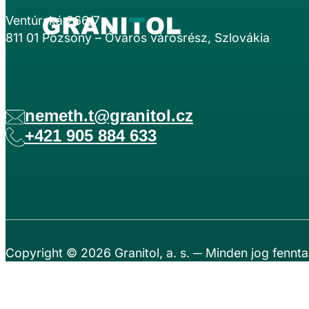
Ventúrská 266/7
811 01 Pozsony – Óváros városrész, Szlovákia
nemeth.t@granitol.cz
+421 905 884 633
Copyright © 2026
Granitol, a. s.
─ Minden jog fennta