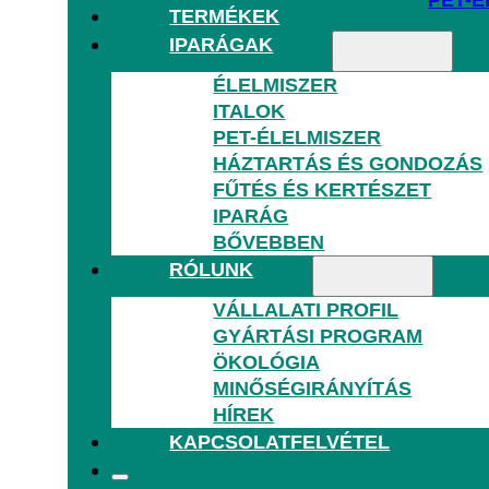
PET-É
TERMÉKEK
IPARÁGAK
ÉLELMISZER
ITALOK
PET-ÉLELMISZER
HÁZTARTÁS ÉS GONDOZÁS
HÁZT
FŰTÉS ÉS KERTÉSZET
IPARÁG
BŐVEBBEN
RÓLUNK
VÁLLALATI PROFIL
GYÁRTÁSI PROGRAM
ÖKOLÓGIA
FŰTÉS
MINŐSÉGIRÁNYÍTÁS
HÍREK
KAPCSOLATFELVÉTEL