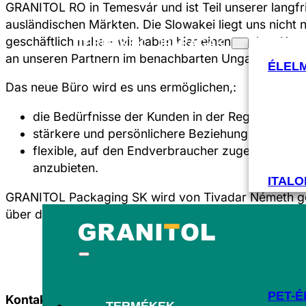
GRANITOL RO in Temesvár und ist Teil unserer langfr
ausländischen Märkten. Die Slowakei liegt uns nicht
geschäftlich nahe – wir haben hier einen starken K
TERMÉKEK
IPARÁGAK
an unseren Partnern im benachbarten Ungarn sein.
ÉLEL
Das neue Büro wird es uns ermöglichen,:
die Bedürfnisse der Kunden in der Region besser
stärkere und persönlichere Beziehungen zu uns
flexible, auf den Endverbraucher zugeschnitte
anzubieten.
ITALO
GRANITOL Packaging SK wird von Tivadar Németh gel
über den lokalen Markt mitbringt.
PET-É
Kontaktperson:
TERMÉKEK