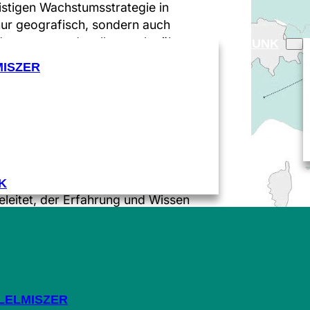
istigen Wachstumsstrategie in
 nur geografisch, sondern auch
undenstamm und wollen auch näher
RÓLUNK
MISZER
 zu erfüllen,
eren Partnern aufzubauen,
ne Verpackungslösungen
K
eitet, der Erfahrung und Wissen
LELMISZER