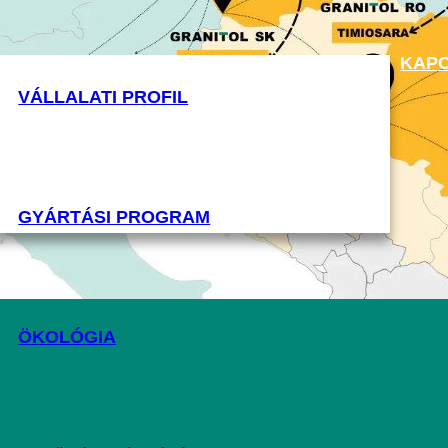
KAPC
VÁLLALATI PROFIL
GYÁRTÁSI PROGRAM
ÖKOLÓGIA