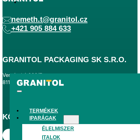
nemeth.t@granitol.cz
+421 905 884 633
GRANITOL PACKAGING SK S.R.O.
Ventúrská 266/7
811 01 Pozsony – Óváros városrész, Szlovákia
TERMÉKEK
KÖVESSEN MINKET
IPARÁGAK
ÉLELMISZER
ITALOK