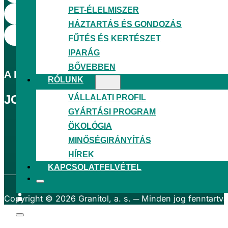
PET-ÉLELMISZER
HÁZTARTÁS ÉS GONDOZÁS
FŰTÉS ÉS KERTÉSZET
IPARÁG
BŐVEBBEN
A
LEGNAGYOBB
CSEH FÚJT PE-FÓLIAGYÁR
RÓLUNK
VÁLLALATI PROFIL
JOGSZABÁLYOK
GYÁRTÁSI PROGRAM
GDPR
ÖKOLÓGIA
Feltételek és kikötések
MINŐSÉGIRÁNYÍTÁS
Támogatási projektek
HÍREK
Tanúsítványok
KAPCSOLATFELVÉTEL
Copyright © 2026
Granitol, a. s.
─ Minden jog fenntartva